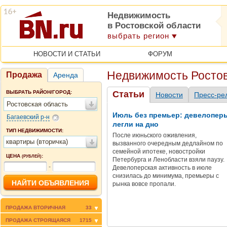
Недвижимость
в Ростовской области
выбрать регион
НОВОСТИ И СТАТЬИ
ФОРУМ
Недвижимость Ростов
Продажа
Аренда
ВЫБРАТЬ РАЙОН/ГОРОД:
Статьи
Новости
Пресс-ре
Ростовская область
Июль без премьер: девелопер
Багаевский р-н
легли на дно
ТИП НЕДВИЖИМОСТИ:
После июньского оживления,
квартиры (вторичка)
вызванного очередным дедлайном по
семейной ипотеке, новостройки
ЦЕНА
:
(РУБЛЕЙ)
Петербурга и Ленобласти взяли паузу.
-
Девелоперская активность в июле
снизилась до минимума, премьеры с
рынка вовсе пропали.
ПРОДАЖА ВТОРИЧНАЯ
33
ПРОДАЖА СТРОЯЩАЯСЯ
1715