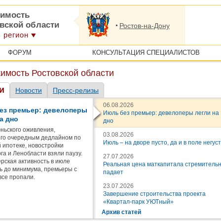
имость
овской области
Ростов-на-Дону
 регион
ФОРУМ
КОНСУЛЬТАЦИЯ СПЕЦИАЛИСТОВ
имость Ростовской области
и
Новости
Пресс-релизы
06.08.2026
ез премьер: девелоперы
Июль без премьер: девелоперы легли на
а дно
дно
ньского оживления,
03.08.2026
го очередным дедлайном по
Июль – на дворе пусто, да и в поле негус
 ипотеке, новостройки
га и Ленобласти взяли паузу.
27.07.2026
рская активность в июле
Реальная цена маткапитала стремитель
ь до минимума, премьеры с
падает
все пропали.
23.07.2026
Завершение строительства проекта
«Квартал-парк УЮТный»
Архив статей