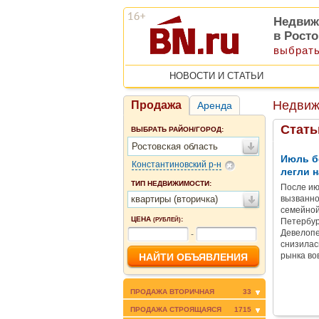
Недвиж
в Рост
выбрать
НОВОСТИ И СТАТЬИ
Недвиж
Продажа
Аренда
Стать
ВЫБРАТЬ РАЙОН/ГОРОД:
Ростовская область
Июль б
Константиновский р-н
легли н
ТИП НЕДВИЖИМОСТИ:
После ию
квартиры (вторичка)
вызванно
семейной
ЦЕНА
:
(РУБЛЕЙ)
Петербур
Девелопе
-
снизилас
рынка во
ПРОДАЖА ВТОРИЧНАЯ
33
ПРОДАЖА СТРОЯЩАЯСЯ
1715