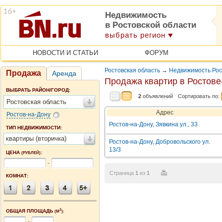
Недвижимость
в Ростовской области
выбрать регион
НОВОСТИ И СТАТЬИ
ФОРУМ
Ростовская область
→
Недвижимость Рос
Продажа
Аренда
Продажа квартир в Ростове
ВЫБРАТЬ РАЙОН/ГОРОД:
2
объявлений
Сортировать по:
Ростовская область
Адрес
Ростов-на-Дону
Ростов-на-Дону, Зявкина ул., 33
ТИП НЕДВИЖИМОСТИ:
квартиры (вторичка)
Ростов-на-Дону, Добровольского ул.
13/3
ЦЕНА
:
(РУБЛЕЙ)
-
Страница
1
из
1
КОМНАТ:
2
ОБЩАЯ ПЛОЩАДЬ
(М
):
-