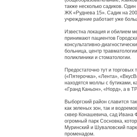
также несколько садиков. Один 
ЖК «Руднева 15». Садик на 20
учреждение работает уже боль
Известна локация и обилием м
принимают пациентов Городска
консультативно-диагностически
больница, центр травматологи
поликлиники и стоматологии.
Предостаточно тут и торговых 
(«Пятерочка», «Лента», «ВкусВ
находятся моллы с бутиками, к
«Гранд Каньон», «Норд», а в Т
Выборгский район славится та
как зеленых зон, так и водоемо
сквер Конашевича, сад Ивана 
огромный парк Сосновка, кото
Муринский и Шуваловский парк
променадом.