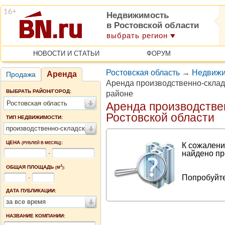
Недвижимость
в Ростовской области
выбрать регион
НОВОСТИ И СТАТЬИ
ФОРУМ
Ростовская область
→
Недвижи
Аренда
Продажа
Аренда производственно-скла
ВЫБРАТЬ РАЙОН/ГОРОД:
районе
Ростовская область
Аренда производстве
Ростовской области
ТИП НЕДВИЖИМОСТИ:
производственно-складские помещения
ЦЕНА
:
(РУБЛЕЙ В МЕСЯЦ)
К сожалени
найдено пр
-
2
ОБЩАЯ ПЛОЩАДЬ
(М
):
Попробуйте
-
ДАТА ПУБЛИКАЦИИ:
за все время
НАЗВАНИЕ КОМПАНИИ: