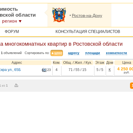
имость
овской области
Ростов-на-Дону
 регион
ФОРУМ
КОНСУЛЬТАЦИЯ СПЕЦИАЛИСТОВ
а многокомнатных квартир в Ростовской области
1
объявлений
Сортировать по:
цене
адресу
площади
комнатности
Адрес
Ком.
Общ. / Жил. / Кух.
Этаж
Дом
Цена
4 250 0
кра ул., 65Б
4
71 / 55 / 15
5 / 5
К
23
руб.
1
из
1