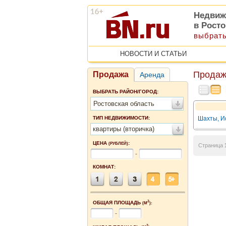
Недвиж
в Рост
выбрать
НОВОСТИ И СТАТЬИ
Продаж
Продажа
Аренда
ВЫБРАТЬ РАЙОН/ГОРОД:
Ростовская область
ТИП НЕДВИЖИМОСТИ:
Шахты, Ис
квартиры (вторичка)
ЦЕНА
:
(РУБЛЕЙ)
Страница
-
КОМНАТ:
2
ОБЩАЯ ПЛОЩАДЬ
(М
):
-
2