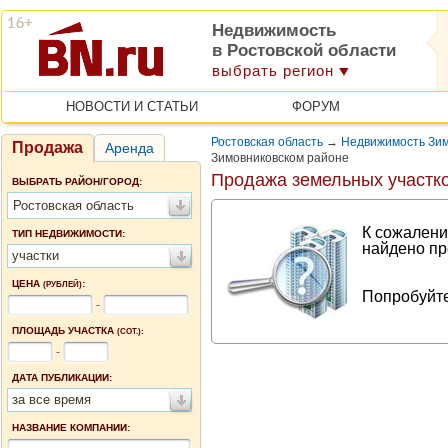
Недвижимость
в Ростовской области
выбрать регион
НОВОСТИ И СТАТЬИ
ФОРУМ
Ростовская область
→
Недвижимость Зим
Продажа
Аренда
Зимовниковском районе
Продажа земельных участко
ВЫБРАТЬ РАЙОН/ГОРОД:
Ростовская область
К сожалени
ТИП НЕДВИЖИМОСТИ:
найдено пр
участки
ЦЕНА
:
(РУБЛЕЙ)
Попробуйте
-
ПЛОЩАДЬ УЧАСТКА
(СОТ.):
-
ДАТА ПУБЛИКАЦИИ:
за все время
НАЗВАНИЕ КОМПАНИИ: