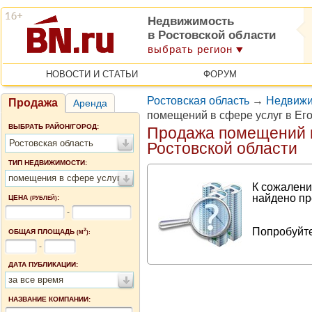
Недвижимость
в Ростовской области
выбрать регион
НОВОСТИ И СТАТЬИ
ФОРУМ
Ростовская область
→
Недвижи
Продажа
Аренда
помещений в сфере услуг в Ег
ВЫБРАТЬ РАЙОН/ГОРОД:
Продажа помещений в
Ростовская область
Ростовской области
ТИП НЕДВИЖИМОСТИ:
помещения в сфере услуг
К сожалени
найдено пр
ЦЕНА
:
(РУБЛЕЙ)
-
Попробуйте
2
ОБЩАЯ ПЛОЩАДЬ
(М
):
-
ДАТА ПУБЛИКАЦИИ:
за все время
НАЗВАНИЕ КОМПАНИИ: