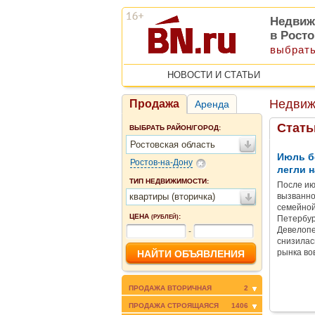
Недвиж
в Рост
выбрать
НОВОСТИ И СТАТЬИ
Недвиж
Продажа
Аренда
Стать
ВЫБРАТЬ РАЙОН/ГОРОД:
Ростовская область
Июль б
Ростов-на-Дону
легли н
ТИП НЕДВИЖИМОСТИ:
После ию
квартиры (вторичка)
вызванно
семейной
ЦЕНА
:
(РУБЛЕЙ)
Петербур
Девелопе
-
снизилас
рынка во
ПРОДАЖА ВТОРИЧНАЯ
2
ПРОДАЖА СТРОЯЩАЯСЯ
1406