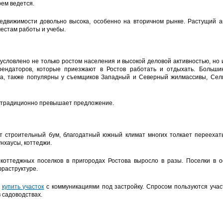
рем ведется.
едвижимости довольно высока, особенно на вторичном рынке. Растущий 
местам работы и учебы.
условлено не только ростом населения и высокой деловой активностью, но и 
арендаторов, которые приезжают в Ростов работать и отдыхать. Боль
да, также популярны у съемщиков Западный и Северный жилмассивы, С
е традиционно превышает предложение.
т строительный бум, благодатный южный климат многих толкает переехат
нхаусы, коттеджи.
 коттеджных поселков в пригородах Ростова выросло в разы. Поселки в 
фраструктуре.
т
купить участок
с коммуникациями под застройку. Спросом пользуются учас
 садоводствах.