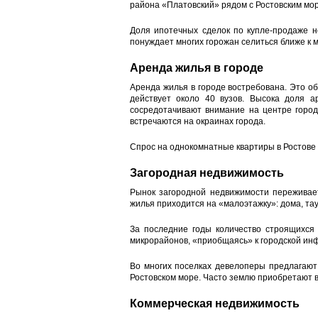
района «Платовский» рядом с Ростовским мо
Доля ипотечных сделок по купле-продаже н
понуждает многих горожан селиться ближе к 
Аренда жилья в городе
Аренда жилья в городе востребована. Это об
действует около 40 вузов. Высока доля 
сосредотачивают внимание на центре горо
встречаются на окраинах города.
Спрос на однокомнатные квартиры в Ростов
Загородная недвижимость
Рынок загородной недвижимости переживае
жилья приходится на «малоэтажку»: дома, тау
За последние годы количество строящихся
микрорайонов, «приобщаясь» к городской ин
Во многих поселках девелоперы предлагаю
Ростовском море. Часто землю приобретают в
Коммерческая недвижимость