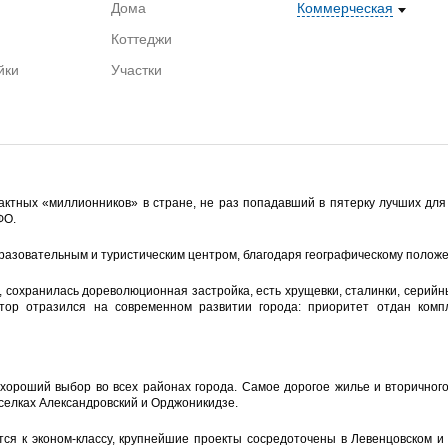
Дома
Коммерческая
Коттеджи
йки
Участки
пактных «миллионников» в стране, не раз попадавший в пятерку лучших дл
ФО.
азовательным и туристическим центром, благодаря географическому положе
сохранилась дореволюционная застройка, есть хрущевки, сталинки, серий
ктор отразился на современном развитии города: приоритет отдан ком
хороший выбор во всех районах города. Самое дорогое жилье и вторичного
елках Александровский и Орджоникидзе.
тся к эконом-классу, крупнейшие проекты сосредоточены в Левенцовском и