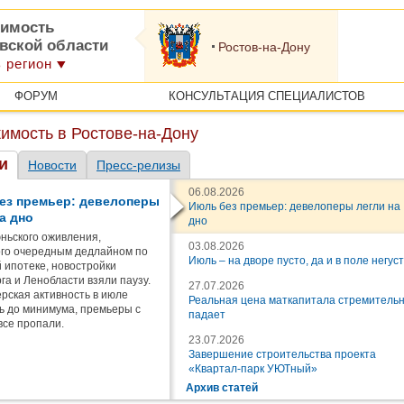
имость
овской области
Ростов-на-Дону
 регион
ФОРУМ
КОНСУЛЬТАЦИЯ СПЕЦИАЛИСТОВ
имость в Ростове-на-Дону
и
Новости
Пресс-релизы
06.08.2026
ез премьер: девелоперы
Июль без премьер: девелоперы легли на
а дно
дно
ньского оживления,
03.08.2026
го очередным дедлайном по
Июль – на дворе пусто, да и в поле негус
 ипотеке, новостройки
га и Ленобласти взяли паузу.
27.07.2026
рская активность в июле
Реальная цена маткапитала стремитель
ь до минимума, премьеры с
падает
все пропали.
23.07.2026
Завершение строительства проекта
«Квартал-парк УЮТный»
Архив статей