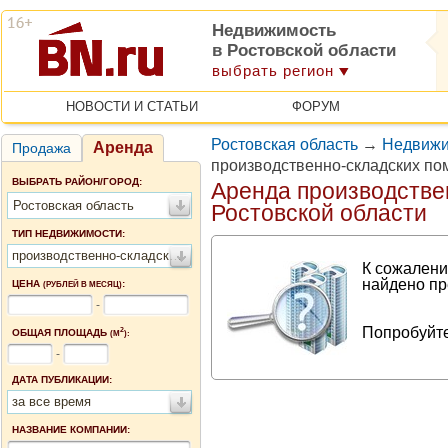
Недвижимость
в Ростовской области
выбрать регион
НОВОСТИ И СТАТЬИ
ФОРУМ
Ростовская область
→
Недвижи
Аренда
Продажа
производственно-складских по
ВЫБРАТЬ РАЙОН/ГОРОД:
Аренда производстве
Ростовская область
Ростовской области
ТИП НЕДВИЖИМОСТИ:
производственно-складские помещения
К сожалени
найдено пр
ЦЕНА
:
(РУБЛЕЙ В МЕСЯЦ)
-
Попробуйте
2
ОБЩАЯ ПЛОЩАДЬ
(М
):
-
ДАТА ПУБЛИКАЦИИ:
за все время
НАЗВАНИЕ КОМПАНИИ: