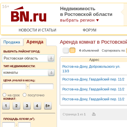
Недвижимость
в Ростовской области
выбрать регион
НОВОСТИ И СТАТЬИ
ФОРУМ
Аренда комнат в Ростовско
Аренда
Продажа
4
объявлений
Сортировать по:
ВЫБРАТЬ РАЙОН/ГОРОД:
Ростовская область
Адрес
ТИП НЕДВИЖИМОСТИ:
Ростов-на-Дону, Добровольского ул.
13/3
комнаты
Ростов-на-Дону, Гвардейский пер. 11/2
ЦЕНА
:
(РУБЛЕЙ В МЕСЯЦ)
-
Ростов-на-Дону, Гвардейский пер. 11/2
на срок
посуточно
КОМНАТ:
Ростов-на-Дону, Гвардейский пер. 11/2
Страница
1
из
1
2
ПЛОЩАДЬ КУХНИ
(М
):
-