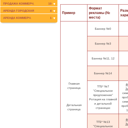
ПРОДАЖА КОММЕРЧ.
10
Формат
Раз
АРЕНДА ГОРОДСКАЯ
4
Пример
рекламы (№
хара
места)
АРЕНДА КОММЕРЧ.
1
Баннер
№0
Баннер
№3
Баннер
№11, 12
Баннер
№14
Главная
Ф
ТГБ*
№7
страница
З
"Специальное
сим
предложение"
про
Ротация на главной
сим
и детальной
Детальная
про
страницах
страница
1
Ф
ТГБ* №13
З
"Специальное