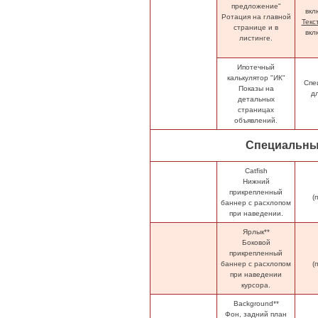
предложение"
вкл
Ротация на главной
Текс
странице и в
вкл
листинге.
Ипотечный
калькулятор "ИК"
Спе
Показы на
д
детальных
страницах
объявлений.
Специальны
Catfish
Нижний
прикрепленный
(
баннер с расхлопом
при наведении.
Ярлык**
Боковой
прикрепленный
баннер с расхлопом
(
при наведении
курсора.
Background**
Фон, задний план