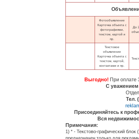
Объявлени
Фотообъявление
Карточка объекта с
До 
фотографиями,
объе
текстом, картой и
пр.
Текстовое
объявление
Карточка объекта с
Текс
текстом, картой,
контактами и пр.
Выгодно!
При оплате 
С уважением 
Отде
Тел. 
rekla
Присоединяйтесь к проф
Вся недвижимост
Примечания:
1) * - Текстово-графический бло
предназначен только для реклам