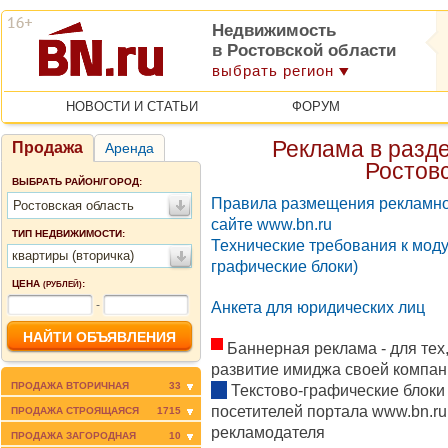
Недвижимость
в Ростовской области
выбрать регион
НОВОСТИ И СТАТЬИ
ФОРУМ
Реклама в разд
Продажа
Аренда
Ростов
ВЫБРАТЬ РАЙОН/ГОРОД:
Правила размещения рекламн
Ростовская область
сайте www.bn.ru
ТИП НЕДВИЖИМОСТИ:
Технические требования к моду
квартиры (вторичка)
графические блоки)
ЦЕНА
:
(РУБЛЕЙ)
-
Анкета для юридических лиц
Баннерная реклама - для тех,
развитие имиджа своей компан
ПРОДАЖА ВТОРИЧНАЯ
33
Текстово-графические блоки
посетителей портала www.bn.r
ПРОДАЖА СТРОЯЩАЯСЯ
1715
рекламодателя
ПРОДАЖА ЗАГОРОДНАЯ
10