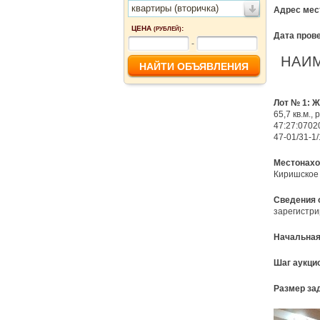
квартиры (вторичка)
Адрес мес
ЦЕНА
:
(РУБЛЕЙ)
Дата пров
-
НАИ
Лот № 1: Ж
65,7 кв.м.
47:27:0702
47-01/31-1
Местонахо
Киришское г
Сведения 
зарегистри
Начальная
Шаг аукци
Размер за