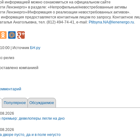
ной информацией можно ознакомиться на официальном сайте
ети Ленэнерго» в разделе: «Непрофильные/невостребованные активы
ети Ленэнерго»/Информация о реализации невостребованных активов».
информация предоставляется контактным лицом по запросу. Контактное лиц
талья Анатольевна, тел. (812) 494-74-41, e-mail:
Ptitsyna.NA@lenenergo.ru
.
 10:00 | Источник
БН.ру
сс-релиз
оставлено компанией
комментарий
е
Популярное
Обсуждаемое
08.2026
 премьер: девелоперы легли на дно
08.2026
а дворе пусто, да и в поле негусто