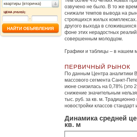
Тем более что четких новых пр
квартиры (вторичка)
озвучено не было. В то же вре
снижали темпов вывода на рын
ЦЕНА
:
(РУБЛЕЙ)
-
строящихся жилых комплексах. 
другого выхода в сложившихся
фоне этих нерадостных реалий
совершенным молодцом.
Графики и таблицы – в нашем 
ПЕРВИЧНЫЙ РЫНОК
По данным Центра аналитики B
массового сегмента Санкт-Пет
июне снизилась на 0,78% (это 2 
снижение значительным нельзя.
тыс. руб. за кв. м. Традиционн
новостройки классов стандарт 
Динамика средней це
кв. м