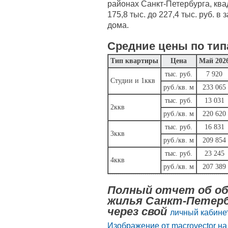
районах Санкт-Петербурга, ква
175,8 тыс. до 227,4 тыс. руб. в
дома.
Средние цены по тип
Тип квартиры
Цена
Май 202
тыс. руб.
7 920
Студии и 1ккв
руб./кв. м
233 065
тыс. руб.
13 031
2ккв
руб./кв. м
220 620
тыс. руб.
16 831
3ккв
руб./кв. м
209 854
тыс. руб.
23 245
4ккв
руб./кв. м
207 389
Полный отчет об об
жилья Санкт-Петерб
через свой
личный кабинет
Изображение от macrovector на 