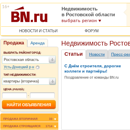
Недвижимость
в Ростовской области
выбрать регион
НОВОСТИ И СТАТЬИ
ФОРУМ
Недвижимость Ростов
Продажа
Аренда
ВЫБРАТЬ РАЙОН/ГОРОД:
Статьи
Новости
Пресс-ре
Ростовская область
С Днём строителя, дорогие
Усть-Донецкий р-н
коллеги и партнёры!
ТИП НЕДВИЖИМОСТИ:
Поздравление от команды BN.ru
квартиры (вторичка)
ЦЕНА
:
(РУБЛЕЙ)
-
ПРОДАЖА ВТОРИЧНАЯ
33
ПРОДАЖА СТРОЯЩАЯСЯ
1714