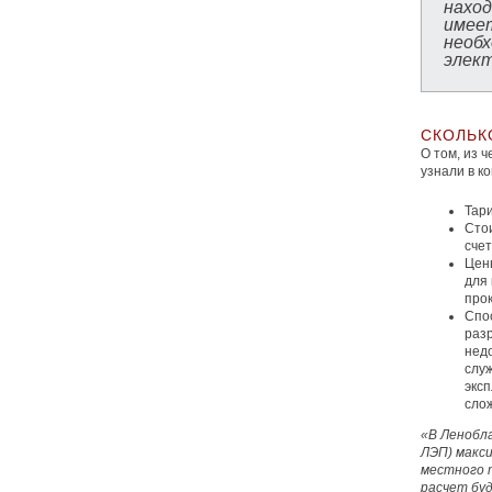
нахо
имее
необ
элект
СКОЛЬК
О том, из 
узнали в к
Тари
Сто
счет
Цен
для
прок
Спос
разр
недо
слу
эксп
сло
«В Ленобла
ЛЭП)
макси
местного т
расчет бу