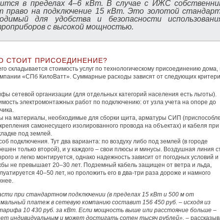
дится в пределах 4–6 кВт. В случае с ИЖС собственни
т право на подключение 15 кВт. Это золотой стандарт
ходимый для удобства и безопасности использовани
роприборов с высокой мощностью.
О СТОИТ ПРИСОЕДИНЕНИЕ?
чего складывается стоимость услуг по технологическому присоединению дома,
омпании «СПб КилоВатт». Суммарные расходы зависят от следующих критери
фы сетевой организации (для отдельных категорий населения есть льготы).
имость электромонтажных работ по подключению: от узла учета на опоре до
чика.
ы на материалы, необходимые для сборки щита, арматуры СИП (приспособл
 крепления самонесущего изолированного провода на объектах) и кабеля при
ладке под землей.
об подключения. Тут два варианта: по воздуху либо под землей (в городе
ешен только второй), и у каждого – свои плюсы и минусы. Воздушная линия с
рого и легко монтируется, однако надежность зависит от погодных условий и
жбы не превышает 20–30 лет. Подземный кабель защищен от ветра и льда,
луатируется 40–50 лет, но проложить его в два-три раза дороже и намного
жнее.
сти при стандартном подключении (в пределах 15 кВт и 500 м от
мальный платеж в сетевую компанию составит 156 450 руб. – исходя из
арифа 10 430 руб. за кВт. Если мощность выше или расстояние больше –
дет индивидуальным и может достигать сотен тысяч рублей», –
рассказыв