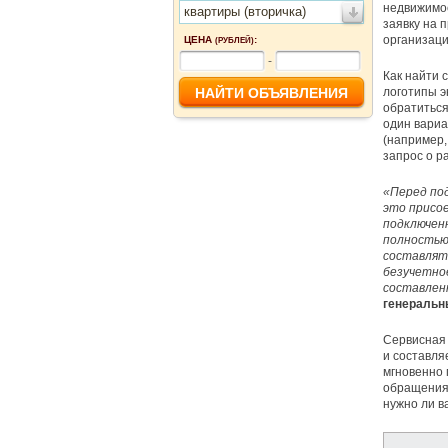
недвижимос
квартиры (вторичка)
заявку на 
организаци
ЦЕНА
:
(РУБЛЕЙ)
-
Как найти 
логотипы э
обратиться
один вариа
(например,
запрос о р
«Перед под
это присо
подключе
полностью 
составлять
безучетное
составлен
генеральн
Сервисная 
и составля
мгновенно 
обращения 
нужно ли в