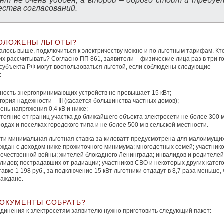
нт не очень удобен, а второй – дорого стоит и требуе
ства согласований.
ОЛОЖЕНЫ ЛЬГОТЫ?
алось выше, подключиться к электричеству можно и по льготным тарифам. Кт
их рассчитывать? Согласно ПП 861, заявители – физические лица раз в три г
 субъекта РФ могут воспользоваться льготой, если соблюдены следующие
:
ность энергопринимающих устройств не превышает 15 кВт;
гория надежности – III (касается большинства частных домов);
ень напряжения 0,4 кВ и ниже;
тояние от границ участка до ближайшего объекта электросети не более 300 
родах и поселках городского типа и не более 500 м в сельской местности.
ти минимальная льготная ставка за киловатт предусмотрена для малоимущи
аждан с доходом ниже прожиточного минимума; многодетных семей; участник
ечественной войны; жителей блокадного Ленинграда; инвалидов и родителей
лидов; пострадавших от радиации; участников СВО и некоторых других катег
тавке 1 198 руб., за подключение 15 кВт льготники отдадут в 8,7 раза меньше,
раждане.
ДОКУМЕНТЫ СОБРАТЬ?
динения к электросетям заявителю нужно приготовить следующий пакет: