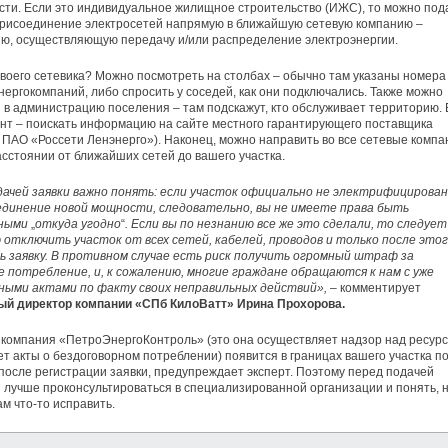
ти. Если это индивидуальное жилищное строительство (ИЖС), то можно под
присоединение электросетей напрямую в ближайшую сетевую компанию –
ю, осуществляющую передачу и/или распределение электроэнергии.
своего сетевика? Можно посмотреть на столбах – обычно там указаны номера
нергокомпаний, либо спросить у соседей, как они подключались. Также можно
 в администрацию поселения – там подскажут, кто обслуживает территорию.
нт – поискать информацию на сайте местного гарантирующего поставщика
 ПАО «Россети Ленэнерго»). Наконец, можно направить во все сетевые компа
асстоянии от ближайших сетей до вашего участка.
ачей заявки важно понять: если участок официально не электрифицирован
единение новой мощности, следовательно, вы не имеете права быть
нными
„
откуда угодно
“
. Если вы по незнанию все же это сделали, то следует
отключить участок от всех сетей, кабелей, проводов и только после это
 заявку. В противном случае есть риск получить огромный штраф за
 потребление, и, к сожалению, многие граждане обращаются к нам с уже
ными актами по факту своих неправильных действий»,
– комментирует
ый директор компании «СПб КилоВатт» Ирина Прохорова.
компания «ПетроЭнергоКонтроль» (это она осуществляет надзор над ресур
ет акты о бездоговорном потреблении) появится в границах вашего участка п
после регистрации заявки, предупреждает эксперт. Поэтому перед подачей
лучше проконсультироваться в специализированной организации и понять, 
ам что-то исправить.