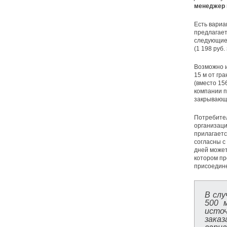
менеджер 
Есть вариа
предлагает
следующие:
(1 198 руб.
Возможно и
15 м от гра
(вместо 15
компании п
закрывающи
Потребител
организац
прилагаетс
согласны с
дней может
котором пр
присоедине
В слу
500 
исто
зака