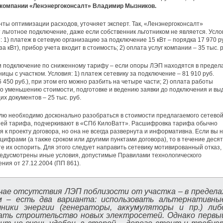
компании «Ленэнергоконсалт» Владимир Мызников.
нты оптимизации расходов, уточняет эксперт. Так, «Ленэнергоконсалт»
 льготное подключение, даже если собственник льготником не является. Усло
 1) платеж в сетевую организацию за подключение 15 кВт – порядка 17 970 р
 за кВт), прибор учета входит в стоимость; 2) оплата услуг компании – 35 тыс. р
 подключение по сниженному тарифу – если опоры ЛЭП находятся в предел
ницы с участком. Условия: 1) платеж сетевику за подключение – 81 910 руб.
6 450 руб.), при этом его можно разбить на четыре части; 2) оплата работы
о уменьшению стоимости, подготовке и ведению заявки до подключения и вы
х документов – 25 тыс. руб.
ю необходимо досконально разобраться в стоимости предлагаемого сетево
ией тарифа, подчеркивают в «СПб КилоВатт». Расшифровка тарифа обычно
я к проекту договора, но она не всегда развернута и информативна. Если вы 
 цифрами (а также сроком или другими пунктами договора), то в течение деся
е их оспорить. Для этого следует направить сетевику мотивированный отказ, 
едусмотрены иные условия, допустимые Правилами технологического
ния от 27.12.2004 (ПП 861).
чае отсутствия ЛЭП поблизости от участка – в предела
м – есть два варианта: использовать альтернативны
чники энергии (генераторы, аккумуляторы и пр.) либ
зать строительство новых электросетей. Однако первы