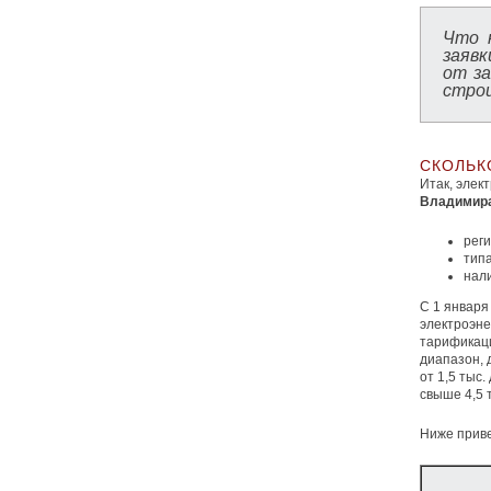
Что 
заяв
от з
строи
СКОЛЬК
Итак, элек
Владимир
реги
тип
нал
С 1 января
электроэне
тарификаци
диапазон, 
от 1,5 тыс.
свыше 4,5 
Ниже прив