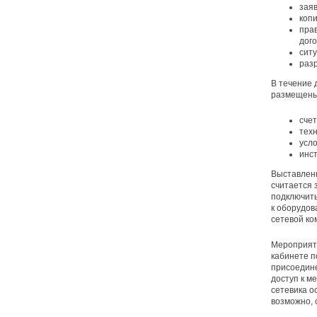
зая
копи
пра
дого
ситу
разр
В течение 
размещены
счет
техн
усло
инс
Выставленн
считается 
подключить
к оборудов
сетевой ко
Мероприяти
кабинете п
присоедине
доступ к м
сетевика о
возможно, 