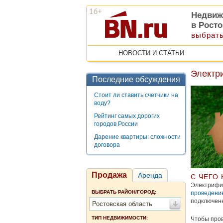
Недвиж
в Рост
выбрать
НОВОСТИ И СТАТЬИ
Электри
Последние обсуждения
Стоит ли ставить счетчики на
воду?
Рейтинг самых дорогих
городов России
Дарение квартиры: сложности
договора
Продажа
Аренда
С ЧЕГО 
Электрифик
ВЫБРАТЬ РАЙОН/ГОРОД:
проведение
подключенн
Ростовская область
ТИП НЕДВИЖИМОСТИ:
Чтобы пров