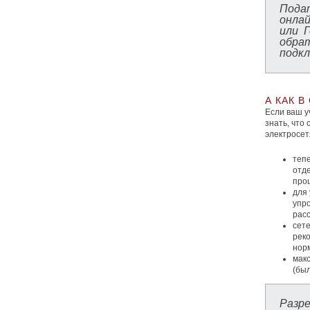
Пода
онлай
или Г
обра
подкл
А КАК 
Если ваш у
знать, что
электросет
теп
отд
проц
для 
упр
расс
сете
рек
нор
мак
(был
Разр