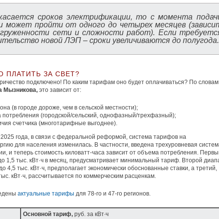
касается сроков электрификации, то с момента подач
ки может пройти от одного до четырех месяцев
(зависи
агруженности сети и сложности работ). Если требуетс
тельство новой ЛЭП – сроки увеличиваются до полугода.
О ПЛАТИТЬ ЗА СВЕТ?
тричество подключено! По каким тарифам оно будет оплачиваться? По словам
а Мызникова,
это зависит от:
она (в городе дороже, чем в сельской местности);
а потребления (городской/сельский, однофазный/трехфазный);
ичия счетчика (многотарифные выгоднее).
 2025 года, в связи с федеральной реформой, система тарифов на
ргию для населения изменилась. В частности, введена трехуровневая систем
и, и теперь стоимость киловатт-часа зависит от объема потребления. Первы
до 1,5 тыс. кВт·ч в месяц, предусматривает минимальный тариф. Второй диап
 до 4,5 тыс. кВт·ч, предполагает экономически обоснованные ставки, а третий,
тыс. кВт·ч, рассчитывается по коммерческим расценкам.
едены
актуальные тарифы
для 78-го и 47-го регионов.
Основной тариф,
руб. за кВт∙ч