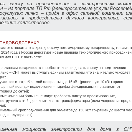
ть заявку на присоединение к электросетям можно
н – на портале ТП РФ (электросетевые услуги Россетей
осуслугах; лично – придя в офис сетевой компании ил
тившись к председателю дачного кооператива, есл
ючение коллективное.
В САДОВОДСТВАХ?
часток относится к садоводческому некоммерческому товариществу, то вам ст
 с 2024 года в России действуют новые правила технологического присоединен
ям для СНТ. В частности:
ерь членам товарищества необязательно подавать заявку на подключение
ельно – СНТ может выступать единым заявителем, что значительно ускоряет
есс;
участков с потребляемой мощностью до 15 кВт (ранее – до 10 кВт) принят
ощенный порядок подключения – тарифы фиксированы и не зависят от
тояния до сетей;
вые компании больше не могут требовать плату за проектирование,
онструкцию сетей, дополнительные трансформаторы (если мощность в преде
мы);
симальный срок подключения для объектов до 150 кВт сокращен до шести ме
о до полутора лет).
ешенная мощность электросети для дома в СН