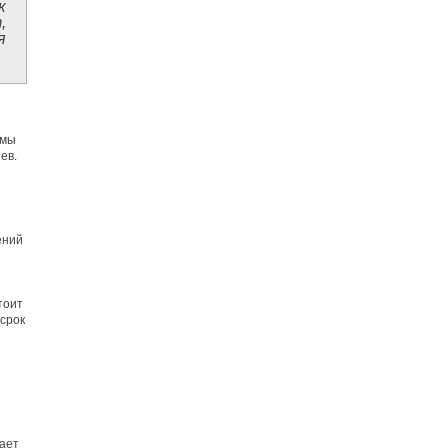
к
,
я
 мы
ев.
ений
тоит
 срок
ает