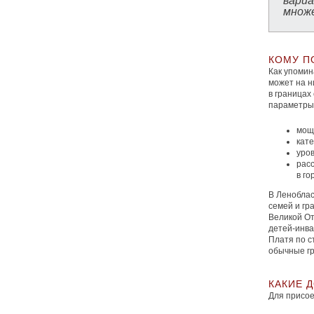
вариа
множе
КОМУ П
Как упомин
может на н
в границах
параметры
мощ
кате
уров
расс
в го
В Леноблас
семей и гр
Великой От
детей-инва
Платя по с
обычные г
КАКИЕ 
Для присое