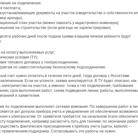
вление на подключение;
я паспорта;
воустанавливающие документы на участок (свидетельство о собственности и
вор аренды);
ационный план участка (можно заказать у кадастрового инженера);
ешение на строительство (если дом еще не зарегистрирован).
десяти рабочих дней после подачи заявки в вашем личном кабинете будут
:
 на оплату выполняемых услуг;
ические условия (ТУ);
вия типового договора о техприсоединении;
труктаж по самостоятельному безопасному подсоединению.
ый счет нужно оплатить в течение пяти дней, тогда договор с Россетями
заключенным. Если не успеете, заявка аннулируется. В ТУ будет описано, как
 электричество на участок, а именно: точка и тип подключения; требования
анию; срок выполнения работ; схема подведения линии; работы, выполняем
мпанией и заявителем.
я по подключению выполняет сетевая компания. По завершении работ в ли
оявятся акт допуска прибора учета и уведомление об обеспечении возможно
ния к электросетям. От заявителя требуется: на начальном этапе обеспечит
есту подключения, например расчистить путь для техники; по окончании работ
существить фактическое присоединение к прибору учета (щиты, кабели) –
с привлечением подрядчика. Согласовывать эти работы не нужно.