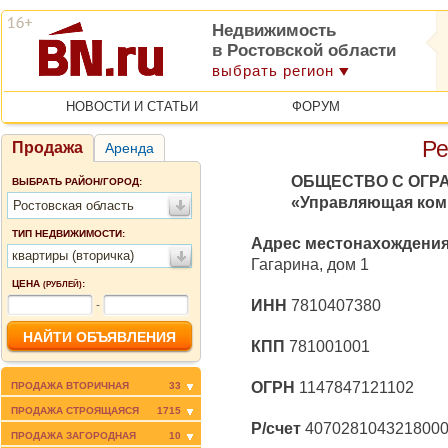
Недвижимость
в Ростовской области
выбрать регион
НОВОСТИ И СТАТЬИ
ФОРУМ
Ре
Продажа
Аренда
ОБЩЕСТВО С ОГР
ВЫБРАТЬ РАЙОН/ГОРОД:
«Управляющая ком
Ростовская область
ТИП НЕДВИЖИМОСТИ:
Адрес местонахождени
квартиры (вторичка)
Гагарина, дом 1
ЦЕНА
:
(РУБЛЕЙ)
ИНН
7810407380
-
КПП
781001001
ОГРН
1147847121102
ПРОДАЖА ВТОРИЧНАЯ
33
ПРОДАЖА СТРОЯЩАЯСЯ
1715
Р/счет
407028104321800
ПРОДАЖА ЗАГОРОДНАЯ
10