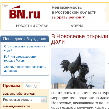
Недвижимость
в Ростовской области
выбрать регион
НОВОСТИ И СТАТЬИ
ФОРУМ
В Новоселье открыли
Последние обсуждения
Дали
Стоит ли ставить счетчики на
воду?
Рейтинг самых дорогих
городов России
Дарение квартиры: сложности
договора
Продажа
Аренда
состоялось открытие скульпту
ВЫБРАТЬ РАЙОН/ГОРОД:
мероприятие продолжило идею
Ростовская область
Новоселье, включающего пеше
ТИП НЕДВИЖИМОСТИ:
уникальными архитектурными 