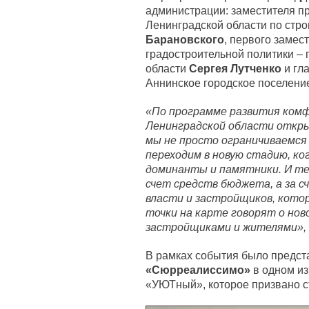
администрации: заместителя п
Ленинградской области по стр
Барановского
, первого замес
градостроительной политики – 
области
Сергея Лутченко
и гл
Аннинское городское поселен
«По программе развития комф
Ленинградской области откры
мы не просто ограничиваемс
переходим в новую стадию, к
доминанты и памятники. И те
счет средств бюджета, а за 
власти и застройщиков, кот
точки на карте говорят о но
застройщиками и жителями»,
В рамках события было предс
«Сюрреалиссимо»
в одном и
«УЮТный», которое призвано ст