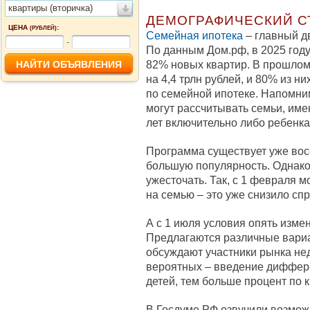
квартиры (вторичка)
ДЕМОГРАФИЧЕСКИЙ С
ЦЕНА
:
(РУБЛЕЙ)
Семейная ипотека
– главный д
-
По данным Дом.рф, в 2025 году
82% новых квартир. В прошлом
на 4,4 трлн рублей, и 80% из н
по семейной ипотеке. Напомни
могут рассчитывать семьи, име
лет включительно либо ребенка
Программа существует уже восе
большую популярность. Однако 
ужесточать. Так, с 1 февраля м
на семью – это уже снизило спр
А с 1 июля условия опять измен
Предлагаются различные вариа
обсуждают участники рынка не
вероятных – введение диффер
детей, тем больше процент по к
В Госдуме РФ озвучили возмо