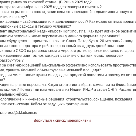
дания рынка по ключевой ставке ЦБ РФ на 2025 год?
ую стратегию выбрали на 2025 год девелоперы и клиенты?
нсия на рынке невысокая, какие сегменты складской недвижимости получат
витие и почему?
вки аренды – стабилизация или дальнейший рост? Как можно оптимизироват
рационные расходы в текущих условиях?
ент индустриальной недвижимости light industrial. Как идёт активное развити
овском регионе и какие перспективы у данного формата в регионах?
ады «будущего» — примеры на рынке Санкт-Петербурга. 20-метровый склад
стического оператора и роботизированный склад курьерской компании.
 и место СЗФО на региональном и мировом рынке цепочек поставок товаров.
е изменения ждёт рынок, как идёт развитие стратегических проектов и
раструктуры?
 и за счёт каких решений максимально эффективно использовать пространств
ада, хранить больший объем грузов на меньшей площади?
едняя миля – какие нужны склады для городской логистики и почему их нет н
ке?
уация на рынке персонала. Какую стратегию выбрать компании на ближайшие
колько лет? Помогут ли нам мигранты из Индии, КНДР и стран СНГ? Рассмотр
еальных кейсах.
нологические и инженерные решения: строительство, оснащение, пожарная
пасность склада. Кейсы от ведущих игроков рынка.
: press@skladcom.ru
Вернуться к списку мероприятий