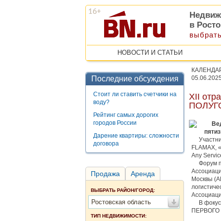
Недвиж
в Рост
выбрать
НОВОСТИ И СТАТЬИ
КАЛЕНДА
Последние обсуждения
05.06.202
Стоит ли ставить счетчики на
ХII от
воду?
ПОЛУГ
Рейтинг самых дорогих
городов России
Ве
пятиз
Дарение квартиры: сложности
Участники
договора
FLAMAX, 
Any Servic
Форум про
Ассоциаци
Продажа
Аренда
Москвы (А
логистиче
ВЫБРАТЬ РАЙОН/ГОРОД:
Ассоциаци
Ростовская область
В фокусе
ПЕРВОГО 
ТИП НЕДВИЖИМОСТИ: