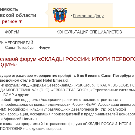
имость
овской области
Ростов-на-Дону
 регион
ФОРУМ
КОНСУЛЬТАЦИЯ СПЕЦИАЛИСТОВ
РЬ МЕРОПРИЯТИЙ
5 | Санкт-Петербург | Форум
раслевой форум «СКЛАДЫ РОССИИ: ИТОГИ ПЕРВОГ
ОДИЯ»
дущее отраслевое мероприятие пройдёт с 5 по 6 июня в Санкт-Петербурге 
вёздочном отеле Grand Hotel Emerald.
 форума: РЖД, «ДорХан Северо-Запад», PSK Group,ГК RAUM, BG LOGISTIC
«ДИАЛОГ-ТЕРМИНАЛ» (DLG), «ЕВРАЗ СТИЛ БОКС», «Строительные системы»
e, BGMP и другие.
йдёт при поддержке Ассоциации развития стального строительства,
и профессионалов рынка недвижимости России (REPA), Ассоциации инвесто
ИМ), Российской Гильдии управляющих и девелоперов (РГУД), Уральской
ской ассоциации, Ассоциация производителей и предпринимателей Донбасса
я Афанасий Никитин.
 внимания программы ХII отраслевого форума «СКЛАДЫ РОССИИ: ИТОГИ
ПОЛУГОДИЯ» следующие вопросы: