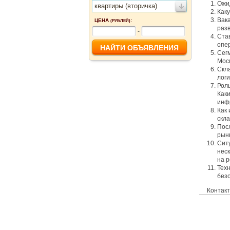
Ожи
квартиры (вторичка)
Как
Вака
ЦЕНА
:
(РУБЛЕЙ)
раз
-
Ста
опе
Сегм
Моск
Скл
логи
Роль
Каки
инф
Как
скл
Посл
рын
Сит
нес
на р
Тех
безо
Контакты