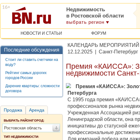
Недвижимость
в Ростовской области
выбрать регион
НОВОСТИ И СТАТЬИ
ФОРУМ
КАЛЕНДАРЬ МЕРОПРИЯТИЙ
Последние обсуждения
12.12.2025 | Санкт-Петербург
Стоит ли ставить счетчики на
воду?
Премия «КАИССА»: З
недвижимости Санкт-
Рейтинг самых дорогих
городов России
Премия «КАИССА»: Золот
Дарение квартиры: сложности
договора
Петербурга
С 1995 года премия «КАИССА»
профессионалов рынка недви
Продажа
Аренда
Учрежденная Ассоциацией риэ
Ленинградской области, она п
ВЫБРАТЬ РАЙОН/ГОРОД:
инициативы до статусной еже
Ростовская область
профессиональные достижени
ТИП НЕДВИЖИМОСТИ:
Для компаний победа или даж