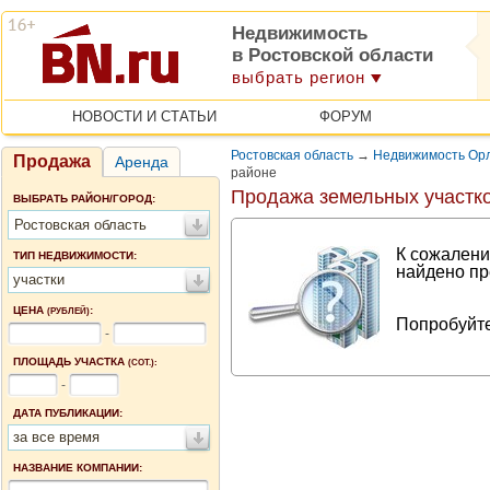
Недвижимость
в Ростовской области
выбрать регион
НОВОСТИ И СТАТЬИ
ФОРУМ
Ростовская область
→
Недвижимость Орл
Продажа
Аренда
районе
Продажа земельных участко
ВЫБРАТЬ РАЙОН/ГОРОД:
Ростовская область
К сожалени
ТИП НЕДВИЖИМОСТИ:
найдено пр
участки
ЦЕНА
:
(РУБЛЕЙ)
Попробуйте
-
ПЛОЩАДЬ УЧАСТКА
(СОТ.):
-
ДАТА ПУБЛИКАЦИИ:
за все время
НАЗВАНИЕ КОМПАНИИ: