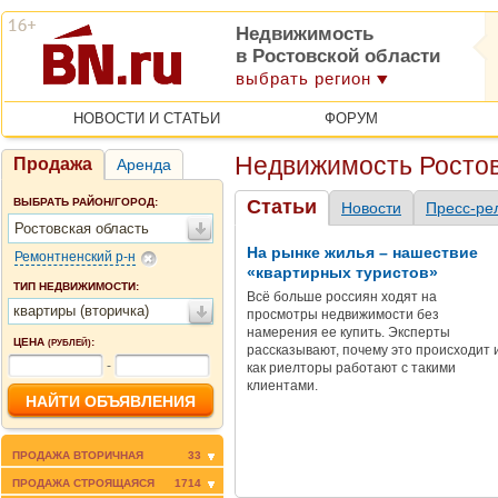
Недвижимость
в Ростовской области
выбрать регион
НОВОСТИ И СТАТЬИ
ФОРУМ
Недвижимость Ростов
Продажа
Аренда
ВЫБРАТЬ РАЙОН/ГОРОД:
Статьи
Новости
Пресс-ре
Ростовская область
На рынке жилья – нашествие
Ремонтненский р-н
«квартирных туристов»
ТИП НЕДВИЖИМОСТИ:
Всё больше россиян ходят на
квартиры (вторичка)
просмотры недвижимости без
намерения ее купить. Эксперты
ЦЕНА
:
(РУБЛЕЙ)
рассказывают, почему это происходит 
-
как риелторы работают с такими
клиентами.
ПРОДАЖА ВТОРИЧНАЯ
33
ПРОДАЖА СТРОЯЩАЯСЯ
1714