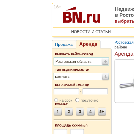
Недвиж
в Рост
выбрать
НОВОСТИ И СТАТЬИ
Ростовская
Аренда
Продажа
районе
Аренда
ВЫБРАТЬ РАЙОН/ГОРОД:
Ростовская область
ТИП НЕДВИЖИМОСТИ:
комнаты
ЦЕНА
:
(РУБЛЕЙ В МЕСЯЦ)
-
на срок
посуточно
КОМНАТ:
2
ПЛОЩАДЬ КУХНИ
(М
):
-