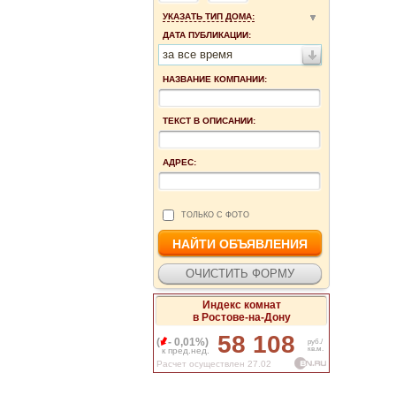
УКАЗАТЬ ТИП ДОМА:
ДАТА ПУБЛИКАЦИИ:
за все время
НАЗВАНИЕ КОМПАНИИ:
ТЕКСТ В ОПИСАНИИ:
АДРЕС:
ТОЛЬКО С ФОТО
Индекс комнат
в Ростове-на-Дону
58 108
(
- 0,01%)
руб./
кв.м.
к пред.нед.
Расчет осуществлен 27.02