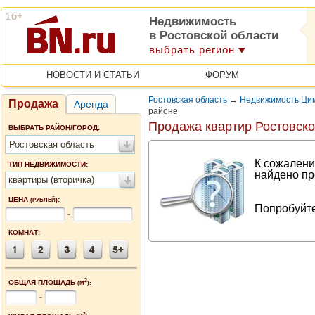
Недвижимость
в Ростовской области
выбрать регион
НОВОСТИ И СТАТЬИ
ФОРУМ
Ростовская область
→
Недвижимость Цим
Продажа
Аренда
районе
Продажа квартир Ростовско
ВЫБРАТЬ РАЙОН/ГОРОД:
Ростовская область
К сожалени
ТИП НЕДВИЖИМОСТИ:
найдено пр
квартиры (вторичка)
ЦЕНА
:
(РУБЛЕЙ)
Попробуйте
-
КОМНАТ:
2
ОБЩАЯ ПЛОЩАДЬ
(М
):
-
2