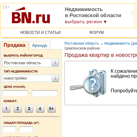
Недвижимость
в Ростовской области
выбрать регион
НОВОСТИ И СТАТЬИ
ФОРУМ
Ростовская область
→
Недвижимость Цим
Продажа
Аренда
Цимлянском районе
Продажа квартир в новостр
ВЫБРАТЬ РАЙОН/ГОРОД:
Ростовская область
К сожалени
ТИП НЕДВИЖИМОСТИ:
найдено пр
новостройки
ЦЕНА
:
(РУБЛЕЙ)
Попробуйте
-
КОМНАТ:
2
ОБЩАЯ ПЛОЩАДЬ
(М
):
-
2