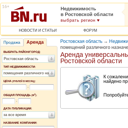
Недвижимость
в Ростовской области
выбрать регион
НОВОСТИ И СТАТЬИ
ФОРУМ
Ростовская область
→
Недвижи
Аренда
Продажа
помещений различного назначе
ВЫБРАТЬ РАЙОН/ГОРОД:
Аренда универсальн
Ростовская область
Ростовской области
ТИП НЕДВИЖИМОСТИ:
помещения различного назначения
К сожалени
найдено пр
ЦЕНА
:
(РУБЛЕЙ В МЕСЯЦ)
-
Попробуйте
2
ОБЩАЯ ПЛОЩАДЬ
(М
):
-
ДАТА ПУБЛИКАЦИИ:
за все время
НАЗВАНИЕ КОМПАНИИ: