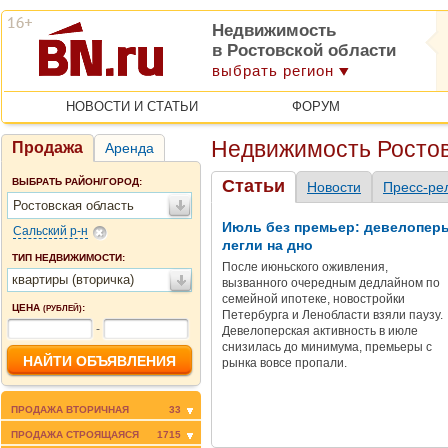
Недвижимость
в Ростовской области
выбрать регион
НОВОСТИ И СТАТЬИ
ФОРУМ
Недвижимость Ростов
Продажа
Аренда
ВЫБРАТЬ РАЙОН/ГОРОД:
Статьи
Новости
Пресс-ре
Ростовская область
Июль без премьер: девелопер
Сальский р-н
легли на дно
ТИП НЕДВИЖИМОСТИ:
После июньского оживления,
квартиры (вторичка)
вызванного очередным дедлайном по
семейной ипотеке, новостройки
ЦЕНА
:
(РУБЛЕЙ)
Петербурга и Ленобласти взяли паузу.
-
Девелоперская активность в июле
снизилась до минимума, премьеры с
рынка вовсе пропали.
ПРОДАЖА ВТОРИЧНАЯ
33
ПРОДАЖА СТРОЯЩАЯСЯ
1715