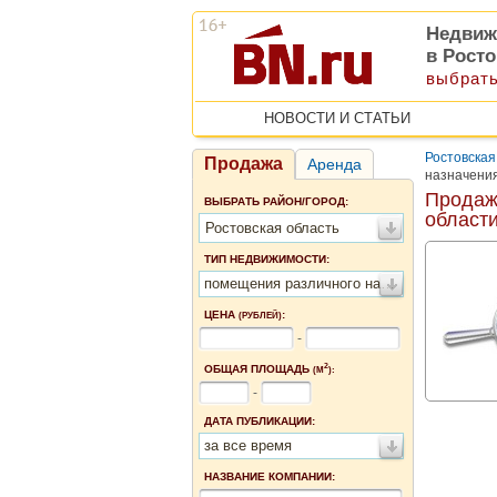
Недвиж
в Рост
выбрать
НОВОСТИ И СТАТЬИ
Ростовская
Продажа
Аренда
назначения
Продаж
ВЫБРАТЬ РАЙОН/ГОРОД:
област
Ростовская область
ТИП НЕДВИЖИМОСТИ:
помещения различного назначения
ЦЕНА
:
(РУБЛЕЙ)
-
2
ОБЩАЯ ПЛОЩАДЬ
(М
):
-
ДАТА ПУБЛИКАЦИИ:
за все время
НАЗВАНИЕ КОМПАНИИ: