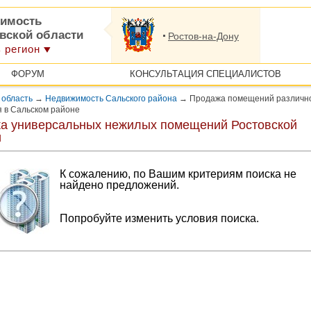
имость
овской области
Ростов-на-Дону
 регион
ФОРУМ
КОНСУЛЬТАЦИЯ СПЕЦИАЛИСТОВ
 область
→
Недвижимость Сальского района
→
Продажа помещений различн
 в Сальском районе
а универсальных нежилых помещений Ростовской
и
К сожалению, по Вашим критериям поиска не
найдено предложений.
Попробуйте изменить условия поиска.