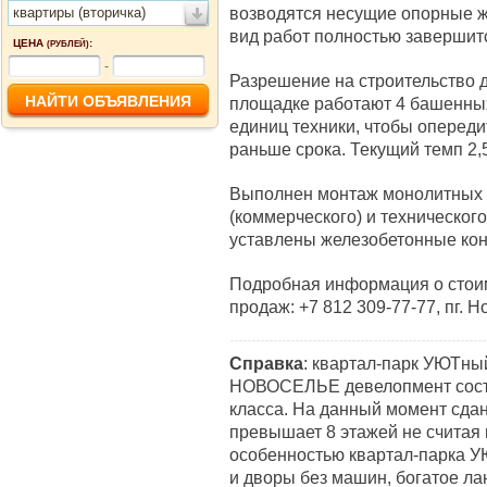
возводятся несущие опорные ж
квартиры (вторичка)
вид работ полностью завершитс
ЦЕНА
:
(РУБЛЕЙ)
-
Разрешение на строительство д
площадке работают 4 башенных
единиц техники, чтобы опереди
раньше срока. Текущий темп 2,
Выполнен монтаж монолитных к
(коммерческого) и техническог
уставлены железобетонные кон
Подробная информация о стоим
продаж: +7 812 309-77-77, пг. Н
Справка
: квартал-парк УЮТн
НОВОСЕЛЬЕ девелопмент состо
класса. На данный момент сдан
превышает 8 этажей не считая
особенностью квартал-парка 
и дворы без машин, богатое л