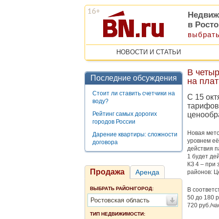
Недвиж
в Рост
выбрать
НОВОСТИ И СТАТЬИ
В четы
Последние обсуждения
на пла
Стоит ли ставить счетчики на
С 15 окт
воду?
тарифов
Рейтинг самых дорогих
ценообр
городов России
Новая мето
Дарение квартиры: сложности
уровнем её
договора
действия п
1 будет дей
КЗ 4 – при
Продажа
Аренда
районов: Ц
ВЫБРАТЬ РАЙОН/ГОРОД:
В соответс
50 до 180 р
Ростовская область
720 руб./ча
ТИП НЕДВИЖИМОСТИ: