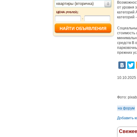
Возможност
квартиры (вторичка)
от уровня 
категорий А
ЦЕНА
:
(РУБЛЕЙ)
категорий –
-
Социальный
стоимость 
минимально
средств В 
парковочны
прежних ус
10.10.2025
Фото:
pixa
на форум
Добавить 
Свеже