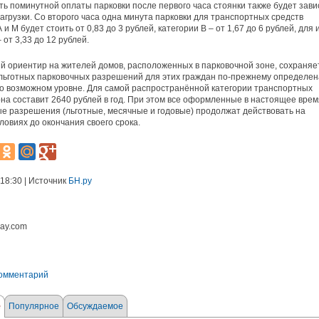
ь поминутной оплаты парковки после первого часа стоянки также будет зави
загрузки. Со второго часа одна минута парковки для транспортных средств
 и М будет стоить от 0,83 до 3 рублей, категории В – от 1,67 до 6 рублей, для
 от 3,33 до 12 рублей.
 ориентир на жителей домов, расположенных в парковочной зоне, сохраняе
льготных парковочных разрешений для этих граждан по-прежнему определен
 возможном уровне. Для самой распространённой категории транспортных
она составит 2640 рублей в год. При этом все оформленные в настоящее врем
е разрешения (льготные, месячные и годовые) продолжат действовать на
ловиях до окончания своего срока.
 18:30 | Источник
БН.ру
bay.com
комментарий
е
Популярное
Обсуждаемое