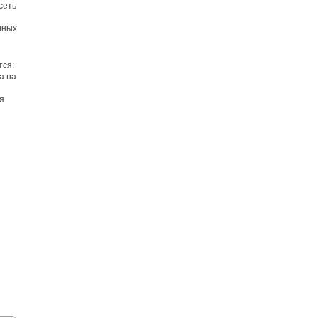
сеть
 иных
тся:
а на
я