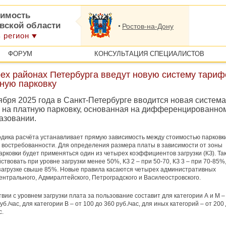
имость
овской области
Ростов-на-Дону
 регион
ФОРУМ
КОНСУЛЬТАЦИЯ СПЕЦИАЛИСТОВ
рех районах Петербурга введут новую систему тариф
тную парковку
ября 2025 года в Санкт-Петербурге вводится новая система
 на платную парковку, основанная на дифференцированно
азовании.
дика расчёта устанавливает прямую зависимость между стоимостью парковк
 востребованности. Для определения размера платы в зависимости от зоны
арковки будет применяться один из четырех коэффициентов загрузки (КЗ). Так
ствовать при уровне загрузки менее 50%, КЗ 2 – при 50-70, КЗ 3 – при 70-85%,
 загрузке свыше 85%. Новые правила касаются четырех административных
ентрального, Адмиралтейского, Петроградского и Василеостровского.
твии с уровнем загрузки плата за пользование составит для категории А и М –
уб./час, для категории В – от 100 до 360 руб./час, для иных категорий – от 200
с.